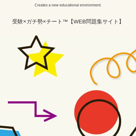
Creates a new educational environment.
受験×ガチ勢×チート™【WEB問題集サイト】