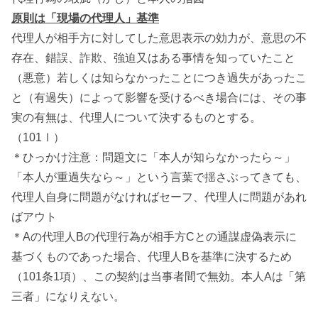
原則は「現場の代理人」基準
代理人が相手方に対してした意思表示の効力が、意思の不
存在、錯誤、詐欺、強迫又はある事情を知っていたこと
（悪意）若しくは知らなかったことにつき過失があったこ
と（有過失）によって影響を受けるべき場合には、その事
実の有無は、代理人について決するものとする。
（101Ⅰ）
＊ひっかけ注意：問題文に「本人が知らなかったら～」
「本人が重過失なら～」という言葉で揺さぶってきても、
代理人自身に問題がなければセーフ、代理人に問題があれ
ばアウト
＊Aの代理人Bの代理行為が相手方Cとの通謀虚偽表示に
基づくものであった場合、代理人Bを基準に決するため
（101条1項）、この契約は当事者間で無効。本人Aは「第
三者」になりえない。