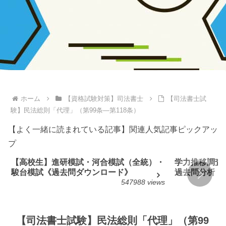
ホーム
【資格試験対策】司法書士
【司法書士試
験】民法総則「代理」（第99条―第118条）
【よく一緒に読まれている記事】関連人気記事ピックアッ
プ
【高校生】進研模試・河合模試（全統）・
学力推移調査
駿台模試《過去問ダウンロード》
過去問分析
547988 views
【司法書士試験】民法総則「代理」（第99