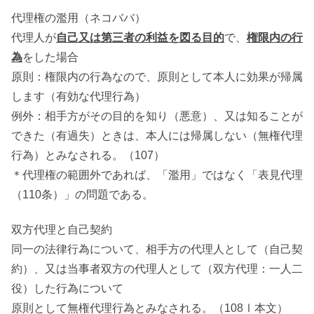
代理権の濫用（ネコババ）
代理人が
自己又は第三者の利益を図る目的
で、
権限内の行
為
をした場合
原則：権限内の行為なので、原則として本人に効果が帰属
します（有効な代理行為）
例外：相手方がその目的を知り（悪意）、又は知ることが
できた（有過失）ときは、本人には帰属しない（無権代理
行為）とみなされる。（107）
＊代理権の範囲外であれば、「濫用」ではなく「表見代理
（110条）」の問題である。
双方代理と自己契約
同一の法律行為について、相手方の代理人として（自己契
約）、又は当事者双方の代理人として（双方代理：一人二
役）した行為について
原則として無権代理行為とみなされる。（108Ⅰ本文）