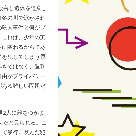
殺害し遺体を遺棄し
真冬の川で泳がされ
の殺人事件と何がプ
。これは、少年の実
生に関わるからであ
罪を犯してしまう原
べきではなく、週刊
自由がプライバシー
がある難しい問題だ
男2人に顔をつかま
んだと見られる。こ
して暴行に及んだ犯