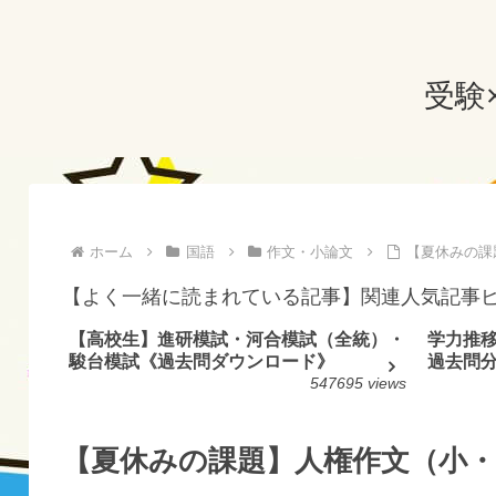
受験
ホーム
国語
作文・小論文
【夏休みの課
【よく一緒に読まれている記事】関連人気記事
【高校生】進研模試・河合模試（全統）・
学力推
駿台模試《過去問ダウンロード》
過去問
547695 views
【夏休みの課題】人権作文（小・