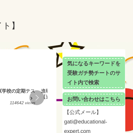
イト】
気になるキーワードを
受験ガチ勢チートのサ
イト内で検索
《学校の定期テス
進研模試／ベネッセ総合学力テスト対策
【過去問３年分以上を分析公開】
お問い合わせはこちら
114642 views
81573 views
【公式メール】
gati@educational-
expert.com