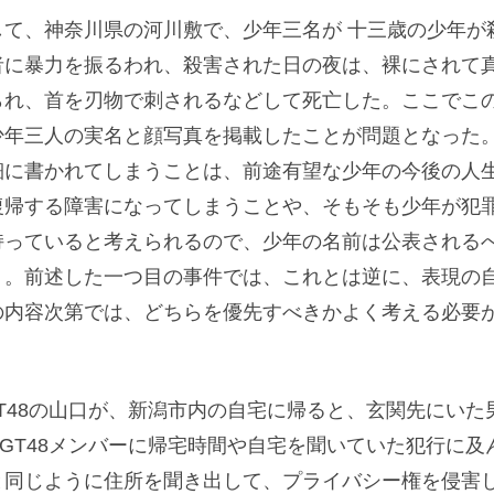
て、神奈川県の河川敷で、少年三名が 十三歳の少年が
者に暴力を振るわれ、殺害された日の夜は、裸にされて
られ、首を刃物で刺されるなどして死亡した。ここでこ
少年三人の実名と顔写真を掲載したことが問題となった
細に書かれてしまうことは、前途有望な少年の今後の人
復帰する障害になってしまうことや、そもそも少年が犯
持っていると考えられるので、少年の名前は公表される
う。前述した一つ目の事件では、これとは逆に、表現の
の内容次第では、どちらを優先すべきかよく考える必要
48の山口が、新潟市内の自宅に帰ると、玄関先にいた
GT48メンバーに帰宅時間や自宅を聞いていた犯行に及
と同じように住所を聞き出して、プライバシー権を侵害