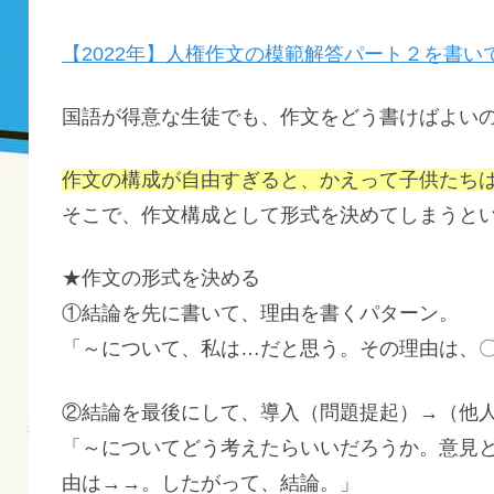
【2022年】人権作文の模範解答パート２を書い
国語が得意な生徒でも、作文をどう書けばよい
作文の構成が自由すぎると、かえって子供たち
そこで、作文構成として形式を決めてしまうと
★作文の形式を決める
①結論を先に書いて、理由を書くパターン。
「～について、私は…だと思う。その理由は、
②結論を最後にして、導入（問題提起）→（他
「～についてどう考えたらいいだろうか。意見
由は→→。したがって、結論。」