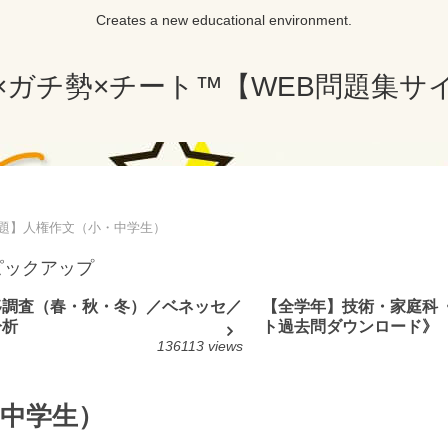
Creates a new educational environment.
×ガチ勢×チート™【WEB問題集サ
題】人権作文（小・中学生）
ピックアップ
移調査（春・秋・冬）／ベネッセ／
【全学年】技術・家庭科
分析
ト過去問ダウンロード》
136113 views
中学生）