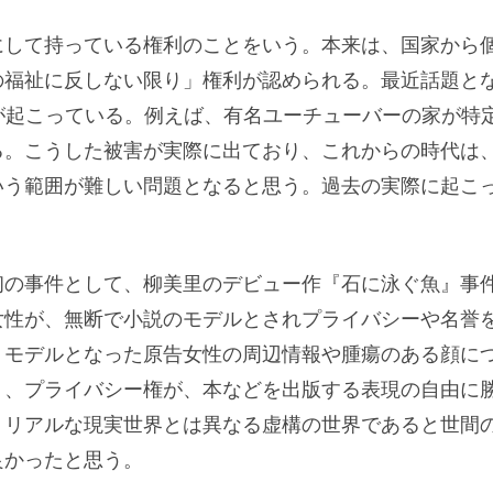
して持っている権利のことをいう。本来は、国家から
の福祉に反しない限り」権利が認められる。最近話題と
が起こっている。例えば、有名ユーチューバーの家が特
る。こうした被害が実際に出ており、これからの時代は
いう範囲が難しい問題となると思う。過去の実際に起こ
の事件として、柳美里のデビュー作『石に泳ぐ魚』事
女性が、無断で小説のモデルとされプライバシーや名誉
、モデルとなった原告女性の周辺情報や腫瘍のある顔に
り、プライバシー権が、本などを出版する表現の自由に
、リアルな現実世界とは異なる虚構の世界であると世間
良かったと思う。