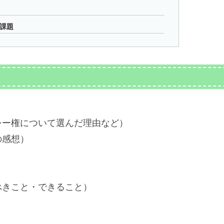
課題
シー権について選んだ理由など）
の感想）
べきこと・できること）