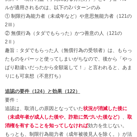
ルが適用されるのは、以下の2パターンのみ
① 制限行為能力者（未成年など）や意思無能力者（121の
2Ⅲ）
② 無償行為（タダでもらった）かつ善意の人（121の
2Ⅱ）
趣旨：タダでもらった人（無償行為の受領者）は、もらっ
たものをパーッと使ってしまいがちなので、後から「やっ
ぱり勘違いだったから全額返して！」と言われると、あま
りにも可哀想（不意打ち）
追認の要件（124）と効果（122）
要件：
追認は、取消しの原因となっていた
状況が消滅した後に
（未成年者が成人した後や、詐欺に気づいた後など）
、
取
消権を有することを知ってしなければ
効力を生じない。
もっとも、制限行為能力者（成年被後見人を除く。）が法