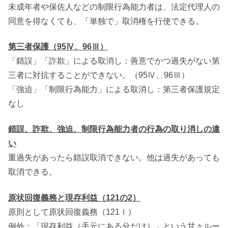
未成年者や保佐人などの制限行為能力者は、法定代理人の
同意を得なくても、「単独で」取消権を行使できる。
第三者保護（95Ⅳ、96Ⅲ）
「錯誤」「詐欺」による取消し：善意でかつ過失がない第
三者に対抗することができない。（95Ⅳ、96Ⅲ）
「強迫」「制限行為能力」による取消し：第三者保護規定
なし
錯誤、詐欺、強迫、制限行為能力者の行為の取り消しの違
い
重過失があったら錯誤取消できない。他は過失があっても
取消できる。
原状回復義務と現存利益（121の2）
原則として原状回復義務（121Ⅰ）
例外：「現存利益（手元にある分だけ）」という甘々ルー