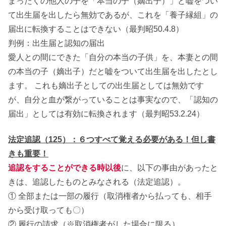
まったくの他人の子を「本当の子（嫡出子）」と嘘をつい
て出生届を出したら無効であるが、これを「養子縁組」の
届出に転換することはできない（最判昭50.4.8）
判例：出生届と認知の届出
愛人との間にできた「自分の本当の子供」を、本妻との間
の本当の子（嫡出子）だと嘘をついて出生届を出したとし
ます。 これも嫡出子としての出生届としては無効です
が、自分と血が繋がっていることは事実なので、「認知の
届出」としては有効に転換されます（最判昭53.2.24）
法定追認（125）：６つすべて覚える必要がある！但し書
きも重要！
追認をすることができる時以後
に、以下の事由があったと
きは、追認したものとみなされる（法定追認）。
① 全部または一部の履行（取消権者から払っても、相手
から受け取っても〇）
② 履行の請求（※取消権者がした場合に限る）