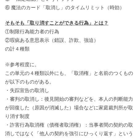
⑥ 魔法のカード「取消し」のタイムリミット（時効）
そもそも「取り消すことができる行為」とは？
①制限行為能力者の行為
②瑕疵ある意思表示（錯誤、詐欺、強迫）
の計４種類
※参考程度に。
この単元の４種類以外にも、「取消権」と名前のつくもの
が以下のものがある。
・失踪宣告の取消し
・審判の取消し：後見開始の審判などを、本人の判断能力
が回復した（原因が消滅した）場合などに家庭裁判所が取
り消す制度
・詐害行為取消権（債権者取消権）：当事者間の契約の取
消しではなく「他人の契約を強引にひっくり返す」という