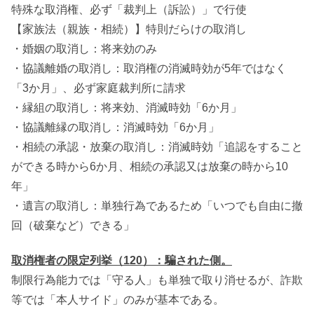
特殊な取消権、必ず「裁判上（訴訟）」で行使
【家族法（親族・相続）】特則だらけの取消し
・婚姻の取消し：将来効のみ
・協議離婚の取消し：取消権の消滅時効が5年ではなく
「3か月」、必ず家庭裁判所に請求
・縁組の取消し：将来効、消滅時効「6か月」
・協議離縁の取消し：消滅時効「6か月」
・相続の承認・放棄の取消し：消滅時効「追認をすること
ができる時から6か月、相続の承認又は放棄の時から10
年」
・遺言の取消し：単独行為であるため「いつでも自由に撤
回（破棄など）できる」
取消権者の限定列挙（120）：騙された側。
制限行為能力では「守る人」も単独で取り消せるが、詐欺
等では「本人サイド」のみが基本である。