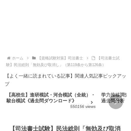
ホーム
【資格試験対策】司法書士
【司法書士試
験】民法総則「無効及び取消し」（第119条から第126条）
【よく一緒に読まれている記事】関連人気記事ピックアッ
プ
【高校生】進研模試・河合模試（全統）・
学力推移調査
駿台模試《過去問ダウンロード》
過去問分析
550156 views
【司法書士試験】民法総則「無効及び取消