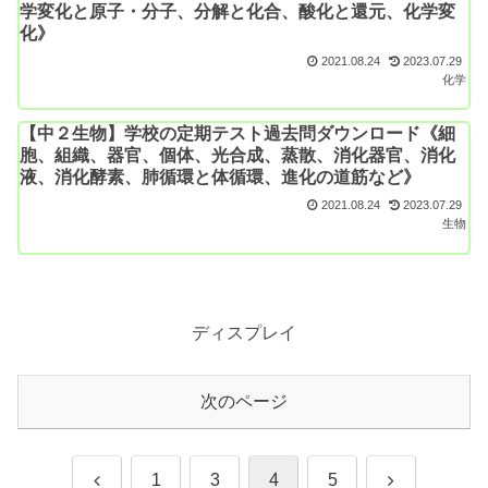
学変化と原子・分子、分解と化合、酸化と還元、化学変
化》
2021.08.24
2023.07.29
化学
【中２生物】学校の定期テスト過去問ダウンロード《細
胞、組織、器官、個体、光合成、蒸散、消化器官、消化
液、消化酵素、肺循環と体循環、進化の道筋など》
2021.08.24
2023.07.29
生物
ディスプレイ
次のページ
前
次
1
3
4
5