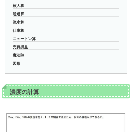
旅人算
通過算
流水算
仕事算
ニュートン算
売買損益
魔法陣
図形
濃度の計算