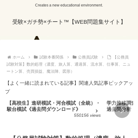
Creates a new educational environment.
受験×ガチ勢×チート™【WEB問題集サイト】
ホーム
試験本番関係
公務員試験
【公務員
試験対策】数的処理（濃度、旅人算、通過算、流水算、仕事算、ニュ
ートン算、売買損益、魔法陣、図形）
【よく一緒に読まれている記事】関連人気記事ピックアッ
プ
【高校生】進研模試・河合模試（全統）・
学力推移調査
駿台模試《過去問ダウンロード》
過去問分析
550156 views