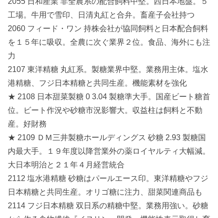
2055 日和産業 非全農系の配合飼料中堅。西日本地盤。５
工場。牛用で雪印、日清丸紅と合弁。畜産子会社持つ
2060 フィード・ワン 持株会社が協同飼料と日本配合飼料
を１５年に吸収。全農に次ぐ業界２位。食品、海外にも注
力
2107 東洋精糖 丸紅系。製糖業界中堅。業務用主体。塩水
港精糖、フジ日本精糖と共同生産。機能素材を強化
★ 2108 日本甜菜製糖 0 3.04 製糖準大手。国産ビート糖首
位。ビート作況や砂糖市況影響大。収益柱は飼料と不動
産。好財務
★ 2109 ＤＭ三井製糖ホールディングス 砂糖 2.93 製糖国
内最大手。１９年度以降営業外の薬ロイヤルティ大幅減。
大日本明治と２１年４月経営統合
2112 塩水港精糖 砂糖はパールエース印。東洋精糖やフジ
日本精糖と共同生産。オリゴ糖に注力、甜菜関連商品も
2114 フジ日本精糖 双日系の精糖中堅。業務用強い。砂糖