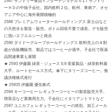
2587 サントリー食品インターナショナル 0 1.7 サントリ
ーＨＤの中核子会社。国内飲料２位。欧州、東南ア、オセ
アニア中心に海外展開積極的
2588 プレミアムウォーターホールディングス 富士山など
の天然水を製造・販売。ボトル回収不要で成長。デモ販売
に強いエフエルシーと統合
2590 ダイドーグループホールディングス 飲料売上の８割
超が自販機販売、製品ではコーヒーが過半。子会社で医薬
品関連事業も展開
★ 2593 伊藤園 緑茶・ジュース 0.9 茶葉製品・緑茶飲料最
大手。ルートセールス方式。傘下にタリーズコーヒー。無
議決権株式発行
★ 25935 伊藤園 優先株式
2594 キーコーヒー レギュラーコーヒーの製造販売大手。
喫茶店など業務用主力。子会社にイタリアントマトなど
2597 ユニカフェ レギュラーコーヒーの焙煎、加工メーカ