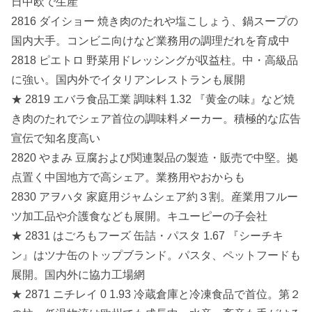
日中欧で生産
2816 ダイショー 焼き肉のたれや塩こしょう、鍋スープの
国内大手。コンビニ向けなど業務用の調理だれを育成中
2818 ピエトロ 野菜用ドレッシングが収益柱。中・高級品
に強い。国内外でイタリアンレストランも展開
★ 2819 エバラ食品工業 調味料 1.32 『黄金の味』など焼
き肉のたれでシェア首位の調味料メーカー。積極的な広告
宣伝で知名度高い
2820 やまみ 豆腐および関連製品の製造・販売で中堅。拠
点置く中国地方で高シェア。業務用やおからも
2830 アヲハタ 家庭用ジャムシェア約３割。産業用フルー
ツ加工品や介護食なども展開。キユーピーの子会社
★ 2831 はごろもフーズ 缶詰・パスタ 1.67 『シーチキ
ン』はツナ缶のトップブランド。パスタ、ペットフードも
展開。国内外に協力工場網
★ 2871 ニチレイ 0 1.93 冷蔵倉庫と冷凍食品で首位。第２