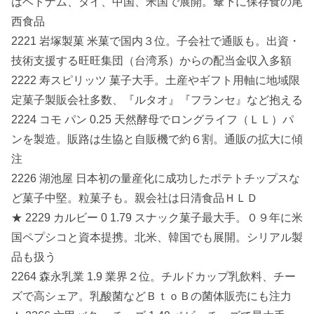
はベトナム、タイ、中国、米国で展開。傘下に保存食の尾
西食品
2221 岩塚製菓 米菓で国内３位。子会社で通販も。出資・
技術支援する旺旺集団（台湾系）からの配当金収入多額
2222 寿スピリッツ 菓子大手。土産やギフト用軸に地域限
定菓子製販会社多数、『ルタオ』『フランセ』など抱える
2224 コモ パン 0.25 天然酵母でロングライフ（ＬＬ）パ
ンを製造。販路は生協と自販機で約６割。通販の拡大に傾
注
2226 湖池屋 日本初の量産化に成功したポテトチップスな
ど菓子中堅。粒菓子も。親会社は日清食品ＨＬＤ
★ 2229 カルビー 0 1.79 スナック菓子最大手。０９年に米
国ペプシコと資本提携。北米、韓国でも展開。シリアル製
品も扱う
2264 森永乳業 1.9 業界２位。チルドカップ乳飲料、チー
ズで高シェア。乳酸菌などＢｔｏＢの菌体販売にも注力