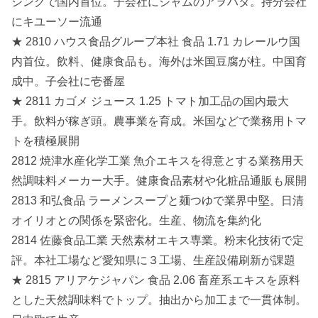
シングで国内首位。子会社にジャムのアヲハタ。持分会社
にキユーソー流通
★ 2810 ハウス食品グループ本社 食品 1.71 カレールウ国
内首位。飲料、健康食品も。海外は米国豆腐が柱。中国育
成中。子会社に壱番屋
★ 2811 カゴメ ジュース 1.25 トマト加工品の国内最大
手。飲料が稼ぎ頭。農事業を育成。米国などで業務用トマ
トを積極展開
2812 焼津水産化学工業 魚介エキスを得意とする業務用天
然調味料メーカー大手。健康食品素材や化粧品通販も展開
2813 和弘食品 ラーメンスープと麺つゆで業界中堅。日清
オイリオとの関係を緊密化。生産、物流を集約化
2814 佐藤食品工業 天然素材エキス専業。粉末化技術で定
評。本社工場など愛知県に３工場、生産設備刷新が課題
★ 2815 アリアケジャパン 食品 2.06 畜産系エキスを原料
とした天然調味料でトップ。抽出から加工まで一貫体制。