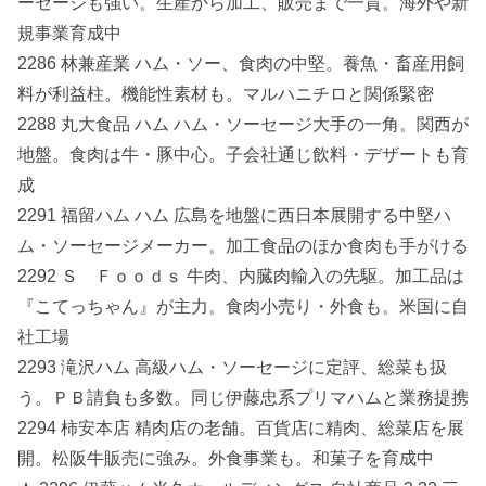
ーセージも強い。生産から加工、販売まで一貫。海外や新
規事業育成中
2286 林兼産業 ハム・ソー、食肉の中堅。養魚・畜産用飼
料が利益柱。機能性素材も。マルハニチロと関係緊密
2288 丸大食品 ハム ハム・ソーセージ大手の一角。関西が
地盤。食肉は牛・豚中心。子会社通じ飲料・デザートも育
成
2291 福留ハム ハム 広島を地盤に西日本展開する中堅ハ
ム・ソーセージメーカー。加工食品のほか食肉も手がける
2292 Ｓ Ｆｏｏｄｓ 牛肉、内臓肉輸入の先駆。加工品は
『こてっちゃん』が主力。食肉小売り・外食も。米国に自
社工場
2293 滝沢ハム 高級ハム・ソーセージに定評、総菜も扱
う。ＰＢ請負も多数。同じ伊藤忠系プリマハムと業務提携
2294 柿安本店 精肉店の老舗。百貨店に精肉、総菜店を展
開。松阪牛販売に強み。外食事業も。和菓子を育成中