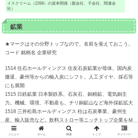
イスクリーム（2268）の資本関係（親会社、子会社、関連会
社）
鉱業
★マークはその分野トップなので、名前を覚えておこう。
コード 銘柄名 企業研究
1514 住石ホールディングス 住友石炭鉱業が母体。国内炭
撤退、豪州等からの輸入炭にシフト。人工ダイヤ、採石等
にも展開
1515 日鉄鉱業 日本製鉄系。石灰石、銅精鉱、電気銅主
力。機械、環境、不動産も。チリ銅鉱山など海外採鉱拡大
1518 三井松島ホールディングス 柱は石炭事業、豪州生
産、輸入販売など。飲料ストロー等ニッチトップ企業をＭ
＆Ａで取り込み
メニュー
ホーム
検索
トップ
サイドバー
★ 1605 ＩＮＰＥＸ 原油・ガス開発生産国内最大手。政府