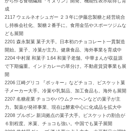
から作る食物繊維『イヌリン』開発、機能性表示取得し育
成
2117 ウェルネオシュガー ２３年に伊藤忠製糖と経営統合
し持株会社化、製糖２番手に。食用金箔やスポーツジムな
ども展開
2201 森永製菓 菓子大手。日本初のチョコレート一貫製造
開始。菓子、冷菓が主力。健康食品、海外事業を育成中
2204 中村屋 和菓子 1.64 和菓子老舗。中華まんが収益源
で下期偏重。インドカレーの草分け。不動産賃貸事業も展
開
2206 江崎グリコ 『ポッキー』などチョコ、ビスケット菓
子メーカー大手。冷菓や乳製品、加工食品も。海外も展開
2207 名糖産業 チョコやバウムクーヘンなどの菓子が主
力。製薬が発祥事業、現在は酵素中心に化成品を拡大中
2208 ブルボン 新潟拠点の菓子大手。ビスケットの割合が
６割程度。米菓、チョコも強い。中国でも菓子展開