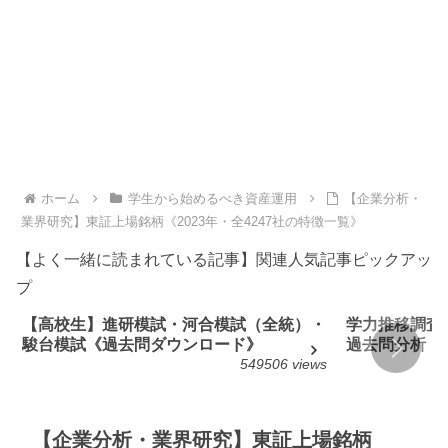
ホーム
学生から始めるべき資産運用
【企業分析・
業界研究】東証上場銘柄《2023年・全4247社の特徴一覧》
【よく一緒に読まれている記事】関連人気記事ピックアッ
プ
【高校生】進研模試・河合模試（全統）・
学力推移調査
駿台模試《過去問ダウンロード》
過去問分析
549506 views
【企業分析・業界研究】東証上場銘柄