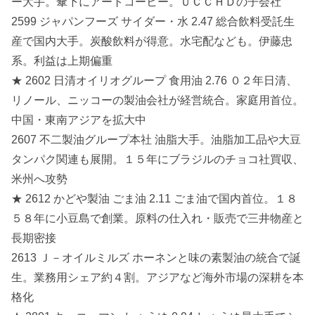
ー大手。傘下にアートコーヒー。ＵＣＣＨＤの子会社
2599 ジャパンフーズ サイダー・水 2.47 総合飲料受託生
産で国内大手。炭酸飲料が得意。水宅配なども。伊藤忠
系。利益は上期偏重
★ 2602 日清オイリオグループ 食用油 2.76 ０２年日清、
リノール、ニッコーの製油会社が経営統合。家庭用首位。
中国・東南アジアを拡大中
2607 不二製油グループ本社 油脂大手。油脂加工品や大豆
タンパク関連も展開。１５年にブラジルのチョコ社買収、
米州へ攻勢
★ 2612 かどや製油 ごま油 2.11 ごま油で国内首位。１８
５８年に小豆島で創業。原料の仕入れ・販売で三井物産と
長期密接
2613 Ｊ－オイルミルズ ホーネンと味の素製油の統合で誕
生。業務用シェア約４割。アジアなど海外市場の深耕を本
格化