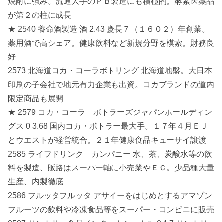
焼酎に強み。流通大手のＰＢ製造にも積極的。酵素医薬品
が第２の柱に成長
★ 2540 養命酒製造 酒 2.43 慶長７（１６０２）年創業。
薬用酒で高シェア。健康飲料など新規分野を模索。財務良
好
2573 北海道コカ・コーラボトリング 北海道地盤。大日本
印刷の子会社で地元有力企業も出資。コカブランドの道内
限定商品も展開
★ 2579 コカ・コーラ ボトラーズジャパンホールディン
グス 0 3.68 国内コカ・ボトラー最大手。１７年４月ＥＪ
とウエストが経営統合。２１年健康食品キューサイ譲渡
2585 ライフドリンク カンパニー 水、茶、炭酸水等の飲
料を製造、販路はスーパー軸に小売業やＥＣ。少品種大量
生産、内製徹底
2586 フルッタフルッタ アサイーをはじめとするアマゾン
フルーツの飲料や冷凍食品等をスーパー・コンビニに販売