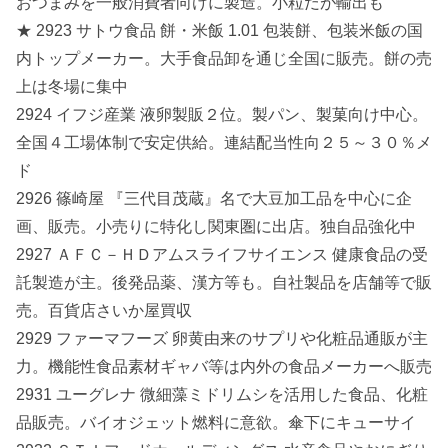
おつまみを一般消費者向けに製造。小粒だが輸出も
★ 2923 サトウ食品 餅・米飯 1.01 包装餅、包装米飯の国
内トップメーカー。大手食品卸を通じ全国に販売。餅の売
上は冬場に集中
2924 イフジ産業 液卵製販２位。製パン、製菓向け中心。
全国４工場体制で安定供給。連結配当性向２５～３０％メ
ド
2926 篠崎屋 『三代目茂蔵』名で大豆加工品を中心に企
画、販売。小売りに特化し関東圏に出店。独自品強化中
2927 ＡＦＣ－ＨＤアムスライフサイエンス 健康食品の受
託製造が主。後発品薬、漢方等も。自社製品を店舗等で販
売。百貨店さいか屋買収
2929 ファーマフーズ 卵黄由来のサプリや化粧品通販が主
力。機能性食品素材ギャバ等は内外の食品メーカーへ販売
2931 ユーグレナ 微細藻ミドリムシを活用した食品、化粧
品販売。バイオジェット燃料に意欲。傘下にキューサイ