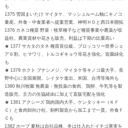
も
1375 雪国まいたけ マイタケ、マッシュルーム軸にキノコ
量産。外食・中食業者へ提案営業、神明ＨＤと西日本開拓
1376 カネコ種苗 野菜・牧草種子など種苗事業や農薬が収
益柱。農業資材や花きも販売。利益は下期の比重高い
★ 1377 サカタのタネ 種苗首位級。ブロッコリー世界シェ
ア６割。ヒマワリ、トルコギキョウ等花き強化。造園緑化
も
★ 1379 ホクト ブナシメジ、マイタケ等キノコ最大手。長
野中心に全国展開。シイタケ進出。米国、台湾等海外も
1380 秋川牧園 無農薬・無投薬の食肉、鶏卵、牛乳等を製
造販売。主力の生協経由に加えて直販宅配を強化
★ 1381 アクシーズ 鶏肉国内大手。ケンタッキー（ＫＦ
Ｃ）と食肉卸向け柱。飼料製造から加工まで一貫。外食Ｆ
Ｃも
1382 ホーブ 夏秋は自社品種、冬は仕入れたイチゴ果実を