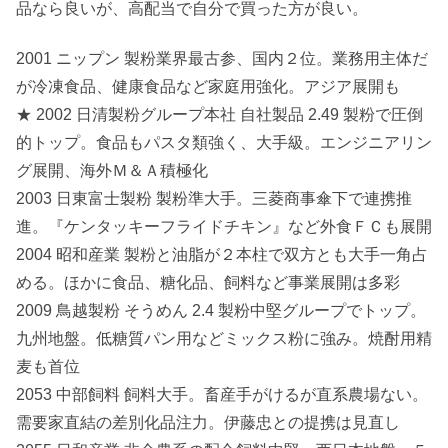
品なら良いが、高配当で自分で買った方が良い。
2001 ニップン 製粉業界最古参、国内２位。業務用主体だ
が冷凍食品、健康食品など家庭用強化。アジア展開も
★ 2002 日清製粉グループ本社 自社製品 2.49 製粉で圧倒
的トップ。食品もパスタ類強く、大手級。エンジニアリン
グ展開、海外Ｍ＆Ａ積極化
2003 日東富士製粉 製粉準大手。三菱商事傘下で連携推
進。『ケンタッキーフライドチキン』など外食ＦＣも展開
2004 昭和産業 製粉と油脂が２本柱で双方とも大手一角占
める。ほかに食品、糖化品、飼料など事業展開は多彩
2009 鳥越製粉 そうめん 2.4 製粉中堅グループでトップ。
九州地盤。低糖質パン用などミックス粉に強み。焼酎用精
麦も首位
2053 中部飼料 飼料大手。畜産手がけるが直系農場ない。
需要家直結の差別化品注力。伊藤忠との提携は見直し