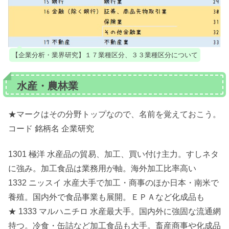
【企業分析・業界研究】１７業種区分、３３業種区分について
水産・農林業
★マークはその分野トップなので、名前を覚えておこう。
コード 銘柄名 企業研究
1301 極洋 水産品の貿易、加工、買い付け主力。すしネタ
に強み。加工食品は業務用が軸。海外加工比率高い
1332 ニッスイ 水産大手で加工・商事のほか日本・南米で
養殖。国内外で食品事業も展開。ＥＰＡなど化成品も
★ 1333 マルハニチロ 水産最大手。国内外に強固な流通網
持つ。冷食・缶詰など加工食品も大手。畜産商事や化成品