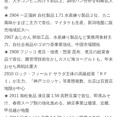
造。大手コンビニ向け５割以上。調理パン分野を戦略拡大
中
★ 2904 一正蒲鉾 自社製品 1.71 水産練り製品２位、カニ
風味かまぼこ主力で首位。マイタケも生産。新潟地盤に販
売地域拡大へ
2907 あじかん 卵加工品、水産練り製品など業務用食材主
力。自社企画品やゴボウ茶事業強化。中国市場開拓
★ 2908 フジッコ 煮豆・佃煮・惣菜 昆布、煮豆の総菜食
品で首位。菌管理技術生かしカスピ海ヨーグルトも。年末
おせち商戦比重大
2910 ロック・フィールド サラダ主体の高級総菜『ＲＦ
１』が主力。『神戸コロッケ』等業態複数。出店は百貨店
地階が中心
★ 2911 旭松食品 凍豆腐 1.59 高野豆腐で首位。即席みそ
汁、春雨スープ類の強化進める。納豆事業は撤退。近畿、
甲信越が地盤