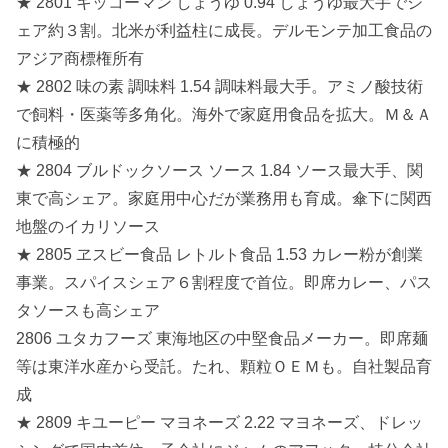
★ 2801 キッコーマン しょうゆ 0.94 しょうゆ最大手でシ
ェア約３割。北米が利益柱に成長。デルモンテ加工食品の
アジア商標権所有
★ 2802 味の素 調味料 1.54 調味料最大手。アミノ酸技術
で飼料・医薬等多角化。海外で家庭用食品を拡大。Ｍ＆Ａ
に積極的
★ 2804 ブルドックソース ソース 1.84 ソース最大手、関
東で高シェア。家庭用中心だが業務用も育成。傘下に関西
地盤のイカリソース
★ 2805 ヱスビー食品 レトルト食品 1.53 カレー粉が創業
事業。スパイスシェア６割程度で首位。即席カレー、パス
タソースも高シェア
2806 ユタカフーズ 東海地区の中堅食品メーカー。即席麺
等は東洋水産から受託。たれ、顆粒ＯＥＭも。自社製品育
成
★ 2809 キユーピー マヨネーズ 2.22 マヨネーズ、ドレッ