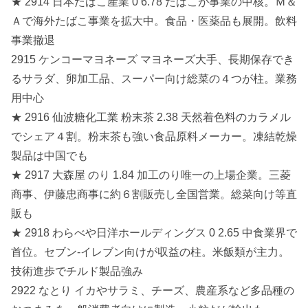
★ 2914 日本たばこ産業 0 6.78 たばこが事業の中核。Ｍ＆
Ａで海外たばこ事業を拡大中。食品・医薬品も展開。飲料
事業撤退
2915 ケンコーマヨネーズ マヨネーズ大手、長期保存でき
るサラダ、卵加工品、スーパー向け総菜の４つが柱。業務
用中心
★ 2916 仙波糖化工業 粉末茶 2.38 天然着色料のカラメル
でシェア４割。粉末茶も強い食品原料メーカー。凍結乾燥
製品は中国でも
★ 2917 大森屋 のり 1.84 加工のり唯一の上場企業。三菱
商事、伊藤忠商事に約６割販売し全国営業。総菜向け等直
販も
★ 2918 わらべや日洋ホールディングス 0 2.65 中食業界で
首位。セブン‐イレブン向けが収益の柱。米飯類が主力。
技術進歩でチルド製品強み
2922 なとり イカやサラミ、チーズ、農産系など多品種の