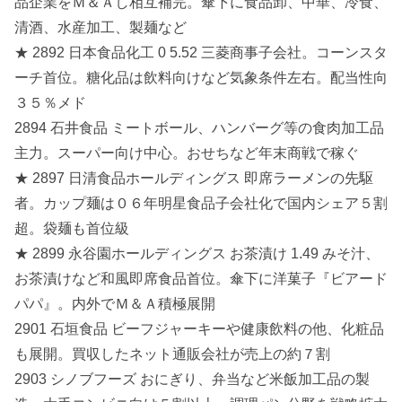
品企業をＭ＆Ａし相互補完。傘下に食品卸、中華、冷食、
清酒、水産加工、製麺など
★ 2892 日本食品化工 0 5.52 三菱商事子会社。コーンスタ
ーチ首位。糖化品は飲料向けなど気象条件左右。配当性向
３５％メド
2894 石井食品 ミートボール、ハンバーグ等の食肉加工品
主力。スーパー向け中心。おせちなど年末商戦で稼ぐ
★ 2897 日清食品ホールディングス 即席ラーメンの先駆
者。カップ麺は０６年明星食品子会社化で国内シェア５割
超。袋麺も首位級
★ 2899 永谷園ホールディングス お茶漬け 1.49 みそ汁、
お茶漬けなど和風即席食品首位。傘下に洋菓子『ビアード
パパ』。内外でＭ＆Ａ積極展開
2901 石垣食品 ビーフジャーキーや健康飲料の他、化粧品
も展開。買収したネット通販会社が売上の約７割
2903 シノブフーズ おにぎり、弁当など米飯加工品の製