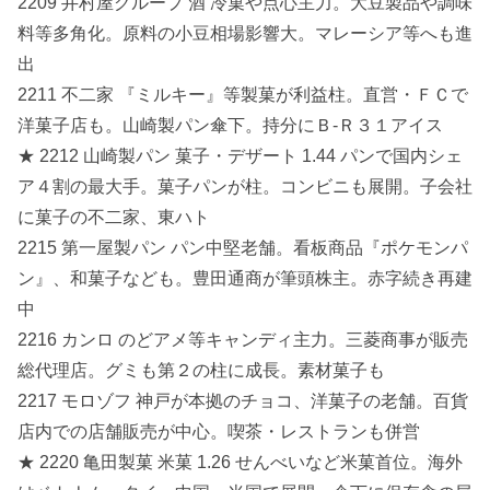
2209 井村屋グループ 酒 冷菓や点心主力。大豆製品や調味
料等多角化。原料の小豆相場影響大。マレーシア等へも進
出
2211 不二家 『ミルキー』等製菓が利益柱。直営・ＦＣで
洋菓子店も。山崎製パン傘下。持分にＢ‐Ｒ３１アイス
★ 2212 山崎製パン 菓子・デザート 1.44 パンで国内シェ
ア４割の最大手。菓子パンが柱。コンビニも展開。子会社
に菓子の不二家、東ハト
2215 第一屋製パン パン中堅老舗。看板商品『ポケモンパ
ン』、和菓子なども。豊田通商が筆頭株主。赤字続き再建
中
2216 カンロ のどアメ等キャンディ主力。三菱商事が販売
総代理店。グミも第２の柱に成長。素材菓子も
2217 モロゾフ 神戸が本拠のチョコ、洋菓子の老舗。百貨
店内での店舗販売が中心。喫茶・レストランも併営
★ 2220 亀田製菓 米菓 1.26 せんべいなど米菓首位。海外