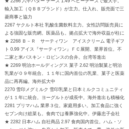
★ 2266 六甲バター チーズ 1.49 ベビーチーズで最大手。
輸入加工（ＱＢＢブランド）が主力。仕入れ、販売面で三
菱商事と協力
2267 ヤクルト本社 乳酸生菌飲料主力。女性訪問販売員に
よる強固な販売網。医薬品も。拠点拡大で海外収益が柱に
★ 2268 Ｂ－Ｒ サーティワン アイスクリーム 電子ギフ
ト 0.99 アイス『サーティワン』ＦＣ展開、業界首位。不
二家と米バスキン・ロビンスの合弁。台湾等進出
★ 2269 明治ホールディングス 菓子 2.62 明治製菓と明治
乳業が０９年統合。１１年に国内首位の乳業、菓子と医薬
品に再再編。海外拡大中
2270 雪印メグミルク 雪印乳業と日本ミルクコミュニティ
が１１年に統合。ヨーグルトが成長中。海外進出も積極化
2281 プリマハム 業界３位。家庭用多い。加工食品に強く
セブン向け総菜も。食肉では養豚強化中。伊藤忠子会社
★ 2282 日本ハム 自社商品 2.97 食肉国内首位。ハム・ソ