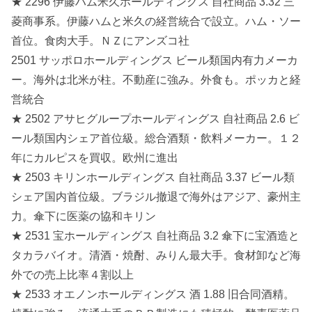
★ 2296 伊藤ハム米久ホールディングス 自社商品 3.32 三
菱商事系。伊藤ハムと米久の経営統合で設立。ハム・ソー
首位。食肉大手。ＮＺにアンズコ社
2501 サッポロホールディングス ビール類国内有力メーカ
ー。海外は北米が柱。不動産に強み。外食も。ポッカと経
営統合
★ 2502 アサヒグループホールディングス 自社商品 2.6 ビ
ール類国内シェア首位級。総合酒類・飲料メーカー。１２
年にカルピスを買収。欧州に進出
★ 2503 キリンホールディングス 自社商品 3.37 ビール類
シェア国内首位級。ブラジル撤退で海外はアジア、豪州主
力。傘下に医薬の協和キリン
★ 2531 宝ホールディングス 自社商品 3.2 傘下に宝酒造と
タカラバイオ。清酒・焼酎、みりん最大手。食材卸など海
外での売上比率４割以上
★ 2533 オエノンホールディングス 酒 1.88 旧合同酒精。