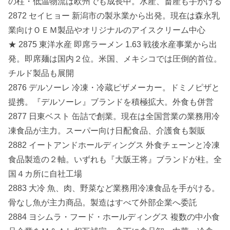
の柱・低温物流は欧州でも成長中。水産、畜産も手がける
2872 セイヒョー 新潟市の製氷業から出発。現在は森永乳
業向けＯＥＭ製品やオリジナルのアイスクリーム中心
★ 2875 東洋水産 即席ラーメン 1.63 戦後水産事業から出
発。即席麺は国内２位。米国、メキシコでは圧倒的首位。
チルド製品も展開
2876 デルソーレ 冷凍・冷蔵ピザメーカー。ドミノピザと
提携。『デルソーレ』ブランドを積極拡大。外食も併営
2877 日東ベスト 缶詰で創業。現在は全国営業の業務用冷
凍食品が主力。スーパー向け日配食品、介護食も製販
2882 イートアンドホールディングス 外食チェーンと冷凍
食品製造の２軸。いずれも『大阪王将』ブランドが柱。全
国４カ所に自社工場
2883 大冷 魚、肉、野菜など業務用冷凍食品を手がける。
骨なし魚が主力商品。製造はすべて外部企業へ委託
2884 ヨシムラ・フード・ホールディングス 複数の中小食