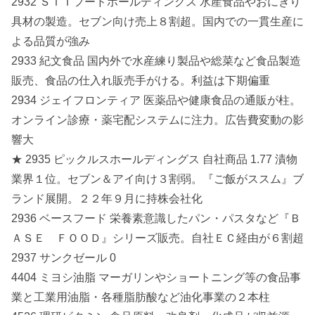
2932 ＳＴＩフードホールディングス 水産食品やおにぎり
具材の製造。セブン向け売上８割超。国内での一貫生産に
よる品質が強み
2933 紀文食品 国内外で水産練り製品や総菜など食品製造
販売、食品の仕入れ販売手がける。利益は下期偏重
2934 ジェイフロンティア 医薬品や健康食品の通販が柱。
オンライン診療・薬宅配システムに注力。広告費変動の影
響大
★ 2935 ピックルスホールディングス 自社商品 1.77 漬物
業界１位。セブン＆アイ向け３割弱。『ご飯がススム』ブ
ランド展開。２２年９月に持株会社化
2936 ベースフード 栄養素意識したパン・パスタなど『Ｂ
ＡＳＥ ＦＯＯＤ』シリーズ販売。自社ＥＣ経由が６割超
2937 サンクゼール 0
4404 ミヨシ油脂 マーガリンやショートニング等の食品事
業と工業用油脂・各種脂肪酸など油化事業の２本柱