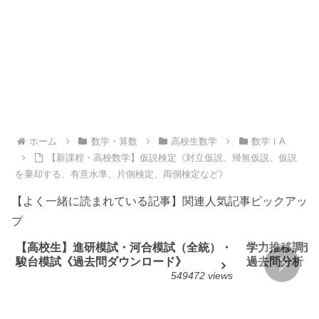
ホーム
数学・算数
高校生数学
数学ＩA
【新課程・高校数学】仮説検定《対立仮説、帰無仮説、仮説
を棄却する、有意水準、片側検定、両側検定など》
【よく一緒に読まれている記事】関連人気記事ピックアッ
プ
【高校生】進研模試・河合模試（全統）・
学力推移調査
駿台模試《過去問ダウンロード》
過去問分析
549472 views