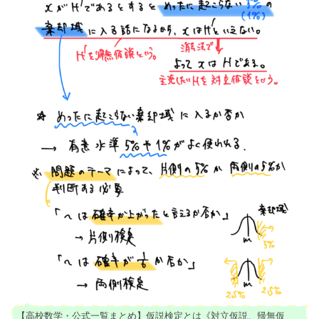
【高校数学・公式一覧まとめ】仮説検定とは《対立仮説、帰無仮