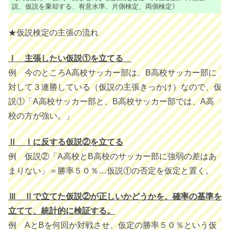
説、仮説を棄却する、有意水準、片側検定、両側検定》
★仮説検定の主張の流れ
Ⅰ 主張したい仮説①を立てる
例 今のところA高校サッカー部は、B高校サッカー部に
対して３連勝している（仮説の主張きっかけ）なので、仮
説①「A高校サッカー部と、B高校サッカー部では、A高
校の方が強い。」
Ⅱ Ⅰに反する仮説②を立てる
例 仮説②「A高校とB高校のサッカー部に強弱の差はあ
まりない」＝勝率５０％…仮説①の否定を仮定と置く。
Ⅲ Ⅱで立てた仮説②が正しいかどうかを、確率の基準を
立てて、統計的に検証する。
例 AとBを何回か対戦させ、仮定の勝率５０％という仮