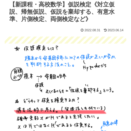
【新課程・高校数学】仮説検定《対立仮
説、帰無仮説、仮説を棄却する、有意水
準、片側検定、両側検定など》
2022.08.31
2023.06.14