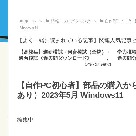
ホーム
情報・プログラミング
自作PC
Windows11
【よく一緒に読まれている記事】関連人気記事
【高校生】進研模試・河合模試（全統）・
学力推
駿台模試《過去問ダウンロード》
過去問
549787 views
【自作PC初心者】部品の購入か
あり）2023年5月 Windows11
編集中