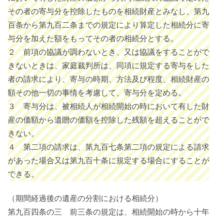
その者の寄与分を控除したものを相続財産とみなし、第九
百条から第九百二条までの規定により算定した相続分に寄
与分を加えた額をもってその者の相続分とする。
２ 前項の協議が調わないとき、又は協議をすることがで
きないときは、家庭裁判所は、同項に規定する寄与をした
者の請求により、寄与の時期、方法及び程度、相続財産の
額その他一切の事情を考慮して、寄与分を定める。
３ 寄与分は、被相続人が相続開始の時において有した財
産の価額から遺贈の価額を控除した残額を超えることがで
きない。
４ 第二項の請求は、第九百七条第二項の規定による請求
があった場合又は第九百十条に規定する場合にすることが
できる。
（期間経過後の遺産の分割における相続分）
第九百四条の三 前三条の規定は、相続開始の時から十年