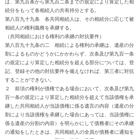
は、第九百条から第九百二条までの規定により算定した相
続分をもって各相続人の共有持分とする。
第八百九十九条 各共同相続人は、その相続分に応じて被
相続人の権利義務を承継する。
（共同相続における権利の承継の対抗要件）
第八百九十九条の二 相続による権利の承継は、遺産の分
割によるものかどうかにかかわらず、次条及び第九百一条
の規定により算定した相続分を超える部分については、登
記、登録その他の対抗要件を備えなければ、第三者に対抗
することができない。
２ 前項の権利が債権である場合において、次条及び第九
百一条の規定により算定した相続分を超えて当該債権を承
継した共同相続人が当該債権に係る遺言の内容（遺産の分
割により当該債権を承継した場合にあっては、当該債権に
係る遺産の分割の内容）を明らかにして債務者にその承継
の通知をしたときは、共同相続人の全員が債務者に通知を