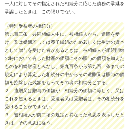
一人に対してその指定された相続分に応じた債務の承継を
承認したときは、この限りでない。
（特別受益者の相続分）
第九百三条 共同相続人中に、被相続人から、遺贈を受
け、又は婚姻若しくは養子縁組のため若しくは生計の資本
として贈与を受けた者があるときは、被相続人が相続開始
の時において有した財産の価額にその贈与の価額を加えた
ものを相続財産とみなし、第九百条から第九百二条までの
規定により算定した相続分の中からその遺贈又は贈与の価
額を控除した残額をもってその者の相続分とする。
２ 遺贈又は贈与の価額が、相続分の価額に等しく、又は
これを超えるときは、受遺者又は受贈者は、その相続分を
受けることができない。
３ 被相続人が前二項の規定と異なった意思を表示したと
きは、その意思に従う。