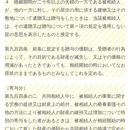
４ 婚姻期間が二十年以上の夫婦の一方である被相続人
が、他の一方に対し、その居住の用に供する建物又はその
敷地について遺贈又は贈与をしたときは、当該被相続人
は、その遺贈又は贈与について第一項の規定を適用しない
旨の意思を表示したものと推定する。
第九百四条 前条に規定する贈与の価額は、受贈者の行為
によって、その目的である財産が滅失し、又はその価格の
増減があったときであっても、相続開始の時においてなお
原状のままであるものとみなしてこれを定める。
（寄与分）
第九百四条の二 共同相続人中に、被相続人の事業に関す
る労務の提供又は財産上の給付、被相続人の療養看護その
他の方法により被相続人の財産の維持又は増加について特
別の寄与をした者があるときは、被相続人が相続開始の時
において有した財産の価額から共同相続人の協議で定めた