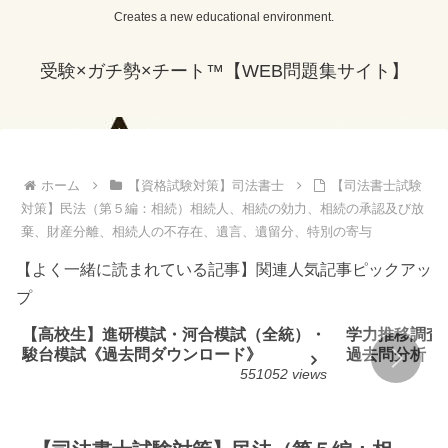
Creates a new educational environment.
受験×ガチ勢×チート™【WEB問題集サイト】
ホーム
【資格試験対策】司法書士
【司法書士試験
対策】民法（第５編：相続）相続人、相続の効力、相続の承認及び放
棄、財産分離、相続人の不存在、遺言、遺留分、特別の寄与
【よく一緒に読まれている記事】関連人気記事ピックアッ
プ
【高校生】進研模試・河合模試（全統）・
学力推移調査
駿台模試《過去問ダウンロード》
過去問分析
551052 views