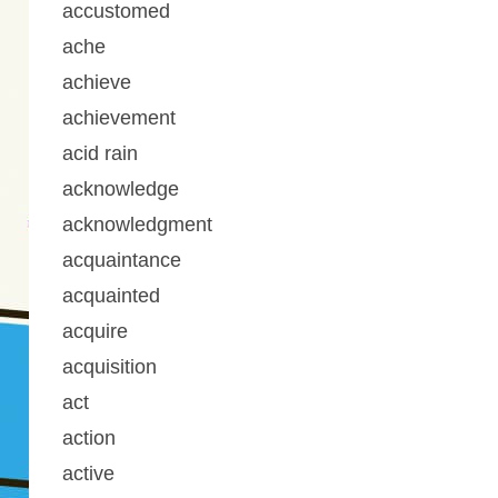
accustomed
ache
achieve
achievement
acid rain
acknowledge
acknowledgment
acquaintance
acquainted
acquire
acquisition
act
action
active