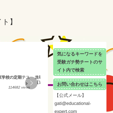
イト】
気になるキーワードを
受験ガチ勢チートのサ
イト内で検索
《学校の定期テス
進研模試／ベネッセ総合学力テスト対策
【過去問３年分以上を分析公開】
お問い合わせはこちら
114682 views
81604 views
【公式メール】
gati@educational-
expert.com