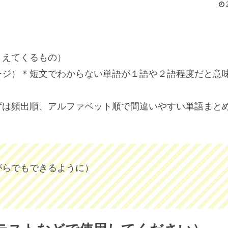
さえてくるもの）
ージ）＊短文でわからない単語が１語や２語程度だと意
ずは頻出順、アルファベット順で間違いやすい単語まと
がらでもできるように）