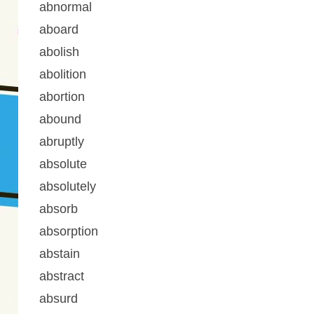
abnormal
aboard
abolish
abolition
abortion
abound
abruptly
absolute
absolutely
absorb
absorption
abstain
abstract
absurd