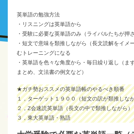
英単語の勉強方法
・リスニングは英単語から
・受験に必要な英単語のみ（ライバルたちが押
・短文で意味を類推しながら（長文読解をイメ
むトレーニングになる
・英単語を色々な角度から・毎日繰り返し（ま
まとめ、文法書の例文など）
★ガチ勢おススメの英単語帳のやるべき順番
１，ターゲット１９００（短文の訳が類推しな
２，Z会速読英単語（長文の中で類推しながら）
３，東大英単語・熟語