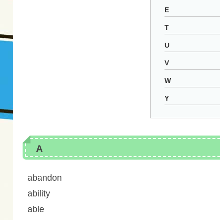
E
T
U
V
W
Y
A
abandon
ability
able