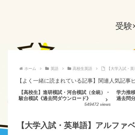
受験
ホーム
英語
高校生英語
【大学入試・英
【よく一緒に読まれている記事】関連人気記事
【高校生】進研模試・河合模試（全統）・
学力推
駿台模試《過去問ダウンロード》
過去問
549472 views
【大学入試・英単語】アルファベ