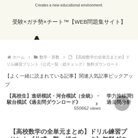
Creates a new educational environment.
受験×ガチ勢×チート™【WEB問題集サイト】
ホーム
数学・算数
【高校数学の全単元まとめ】ド
リル練習プリント《公式一覧・総チェック》無料ダウンロード
【よく一緒に読まれている記事】関連人気記事ピックアッ
プ
【高校生】進研模試・河合模試（全統）・
学力推移調査
駿台模試《過去問ダウンロード》
過去問分析
550662 views
【高校数学の全単元まとめ】ドリル練習プ