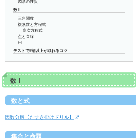
図形の性質
数Ⅱ
三角関数
複素数と方程式
高次方程式
点と直線
円
テストで9割以上が取れるコツ
数Ⅰ
数と式
因数分解【たすき掛けドリル】
集合と命題