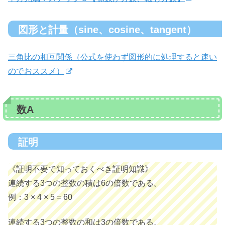
図形と計量（sine、cosine、tangent）
三角比の相互関係（公式を使わず図形的に処理すると速い
のでおススメ）
数A
証明
《証明不要で知っておくべき証明知識》
連続する3つの整数の積は6の倍数である。
例：3 × 4 × 5 = 60
連続する3つの整数の和は3の倍数である。